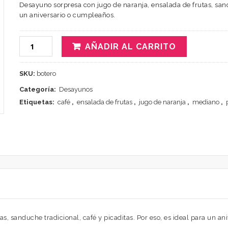
Desayuno sorpresa con jugo de naranja, ensalada de frutas, sandu
un aniversario o cumpleaños.
AÑADIR AL CARRITO
SKU:
botero
Categoría:
Desayunos
Etiquetas:
café
,
ensalada de frutas
,
jugo de naranja
,
mediano
,
s, sanduche tradicional, café y picaditas. Por eso, es ideal para un a