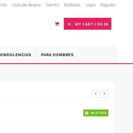
enta
Lista de deseos
Carrito
Políticas
Login
Register
0
MY CART /
$
0.00
ONDOLENCIAS
PARA HOMBRES
IN STOCK