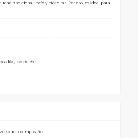
che tradicional, café y picaditas. Por eso, es ideal para
picadita
,
sánduche
niversario o cumpleaños.