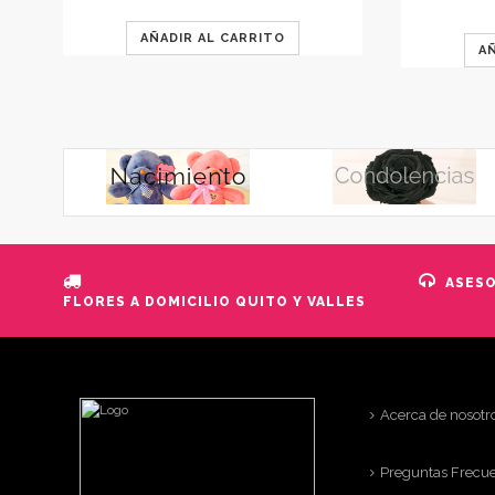
AÑADIR AL CARRITO
A
ASES
FLORES A DOMICILIO QUITO Y VALLES
Acerca de nosotr
Preguntas Frecu