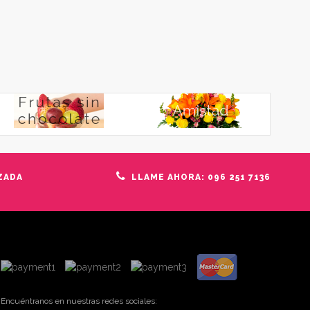
ZADA
LLAME AHORA: 096 251 7136
Encuéntranos en nuestras redes sociales: