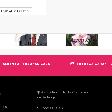
ÑADIR AL CARRITO
ORAMIENTO PERSONALIZADO
ENTREGA GARANTI
Av. Isla Pinzón N43-80 y Tomás
os
de Berlanga
entes
096 251 7136