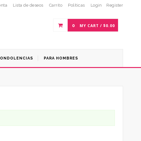
enta
Lista de deseos
Carrito
Políticas
Login
Register
0
MY CART /
$
0.00
ONDOLENCIAS
PARA HOMBRES