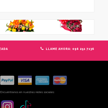
ZADA
LLAME AHORA: 096 251 7136
Encuéntranos en nuestras redes sociales: