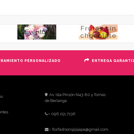
ORAMIENTO PERSONALIZADO
ENTREGA GARANTI
Av. Isla Pinzón N43-80 y Tomás
os
de Berlanga
entes
096 251 7136
florfashionsjipijapa@gmail.com