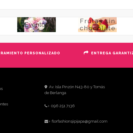
ORAMIENTO PERSONALIZADO
ENTREGA GARANTI
Av. Isla Pinzón N43-80 y Tomás
os
de Berlanga
entes
096 251 7136
florfashionsjipijapa@gmail.com