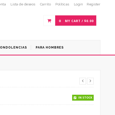
enta
Lista de deseos
Carrito
Políticas
Login
Register
0
MY CART /
$
0.00
ONDOLENCIAS
PARA HOMBRES
IN STOCK