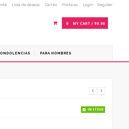
enta
Lista de deseos
Carrito
Políticas
Login
Register
0
MY CART /
$
0.00
ONDOLENCIAS
PARA HOMBRES
IN STOCK