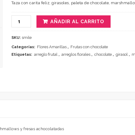
Taza con carita feliz, girasoles, paleta de chocolate, marshmall
AÑADIR AL CARRITO
SKU:
smile
Categorías:
Flores Amarillas
,
Frutas con chocolate
Etiquetas:
arreglo frutal
,
arreglos florales
,
chocolate
,
girasol
,
m
arshmallows y fresas achocolatadas