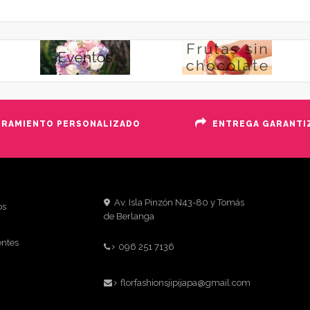
ORAMIENTO PERSONALIZADO
ENTREGA GARANTI
Av. Isla Pinzón N43-80 y Tomás
os
de Berlanga
entes
096 251 7136
florfashionsjipijapa@gmail.com