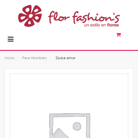
Inicio
⁄
Para Hombres
⁄
Dulce amor