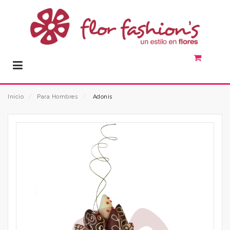
Inicio
⁄
Para Hombres
⁄
Adonis