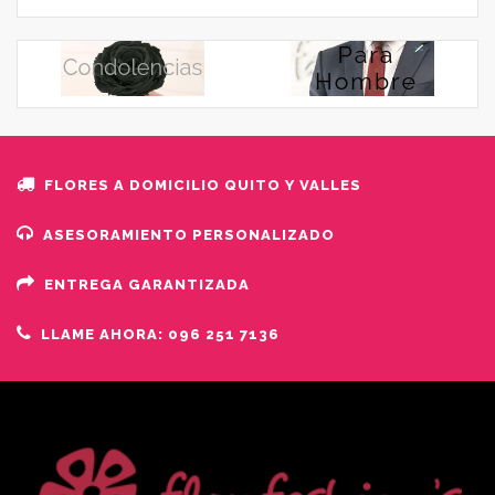
FLORES A DOMICILIO QUITO Y VALLES
ASESORAMIENTO PERSONALIZADO
ENTREGA GARANTIZADA
LLAME AHORA: 096 251 7136